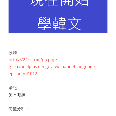
收聽
https://24zz.com/go.php?
g=channelplus.ner.gov.tw/channel-language-
episode/41012
筆記
못 + 動詞
句型分析：