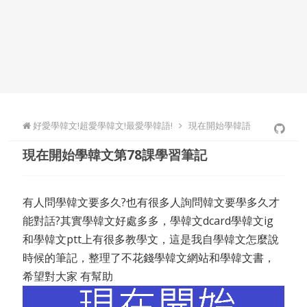
好愛學韓文!超愛學韓文!最愛學韓語!
現在開始學韓語
現在開始學韓文第78課學習筆記
有人問學韓文要多久?也有很多人詢問韓文要學多久才
能對話?其實學韓文好處多多，學韓文dcard學韓文ig
和學韓文ptt上有很多教學文，這是我自學韓文怎麼說
時候的筆記，整理了不花錢學韓文網站和學韓文書，
希望對大家 有幫助