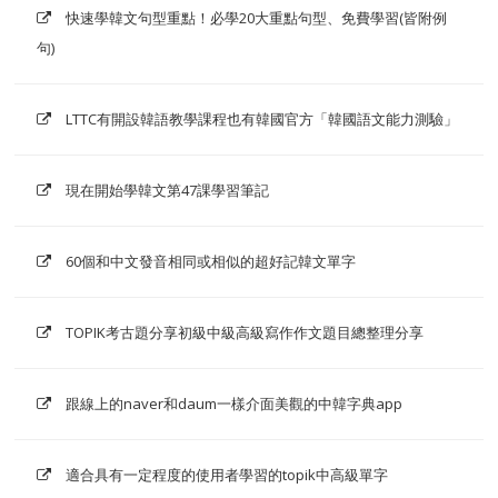
快速學韓文句型重點！必學20大重點句型、免費學習(皆附例
句)
LTTC有開設韓語教學課程也有韓國官方「韓國語文能力測驗」
現在開始學韓文第47課學習筆記
60個和中文發音相同或相似的超好記韓文單字
TOPIK考古題分享初級中級高級寫作作文題目總整理分享
跟線上的naver和daum一樣介面美觀的中韓字典app
適合具有一定程度的使用者學習的topik中高級單字