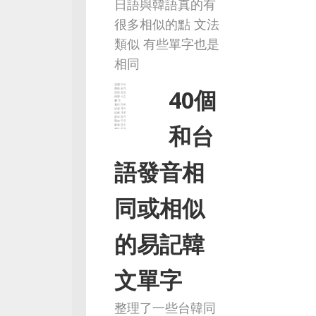
日語與韓語真的有
很多相似的點 文法
類似 有些單字也是
相同
40個
和台
語發音相
同或相似
的易記韓
文單字
整理了一些台韓同