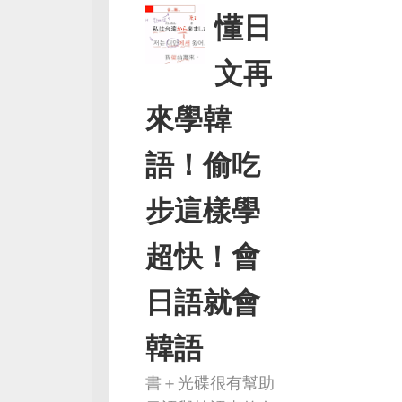
懂日
文再
來學韓
語！偷吃
步這樣學
超快！會
日語就會
韓語
書＋光碟很有幫助