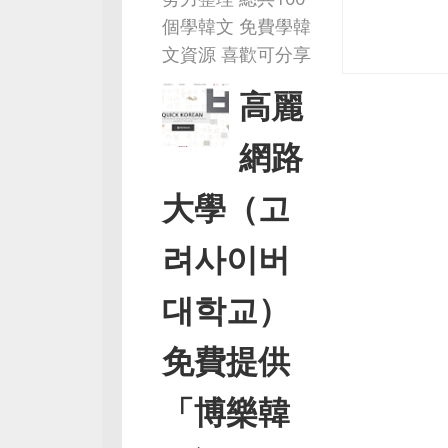
l
個學韓文 免費學韓
e
文資源 喜歡可分享
t
e
高麗
網路
大學（고
려사이버
대학교）
免費提供
「博樂韓