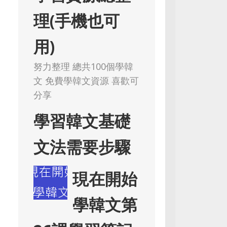
理(手機也可
用)
努力整理 總共100個學韓
文 免費學韓文資源 喜歡可
分享
學習韓文基礎
文法需要步驟
現在開始
學韓文第