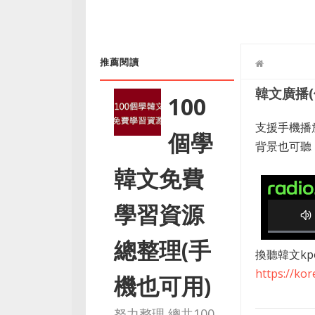
推薦閱讀
韓文廣播(
100
支援手機播
個學
背景也可聽
韓文免費
學習資源
0
總整理(手
換聽韓文kp
%
C
https://ko
機也可用)
o
m
努力整理 總共100
p