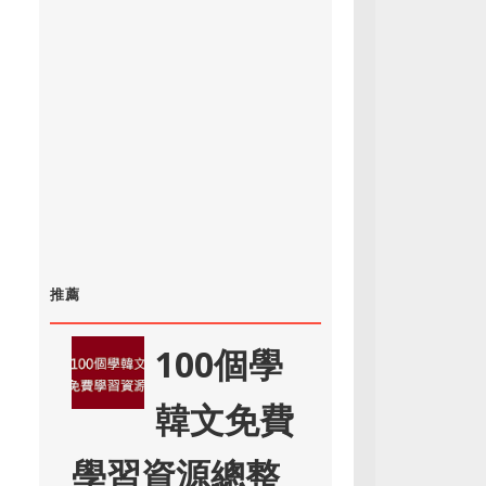
推薦
100個學
韓文免費
學習資源總整