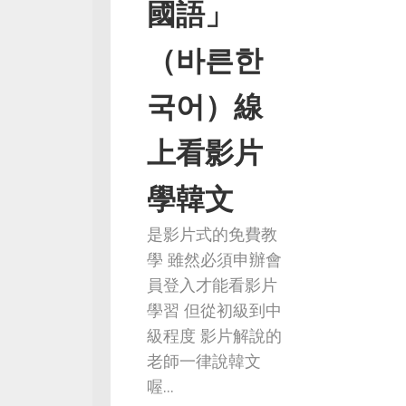
國語」
（바른한
국어）線
上看影片
學韓文
是影片式的免費教
學 雖然必須申辦會
員登入才能看影片
學習 但從初級到中
級程度 影片解說的
老師一律說韓文
喔...