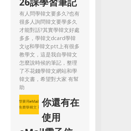
26課學習筆記
有人問學韓文要多久?也有
很多人詢問韓文要學多久
才能對話?其實學韓文好處
多多，學韓文dcard學韓
文ig和學韓文ptt上有很多
教學文，這是我自學韓文
怎麼說時候的筆記，整理
了不花錢學韓文網站和學
韓文書，希望對大家 有幫
助
你還有在
使用