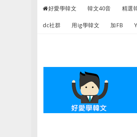
最愛學韓文
好愛學韓文
韓文40音
精選
dc社群
用ig學韓文
加FB