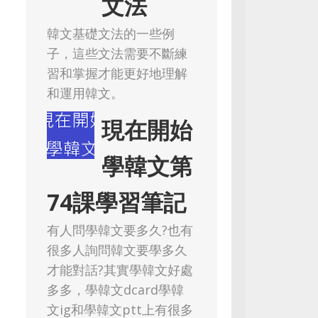
文法
韓文基礎文法的一些例
子，這些文法需要不斷練
習和掌握才能更好地理解
和運用韓文。
現在開始
學韓文第
74課學習筆記
有人問學韓文要多久?也有
很多人詢問韓文要學多久
才能對話?其實學韓文好處
多多，學韓文dcard學韓
文ig和學韓文ptt上有很多